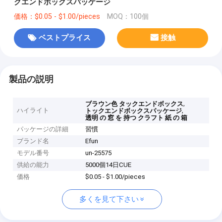
クエンドボックスパッケージ
価格：$0.05 - $1.00/pieces
MOQ：100個
ベストプライス
接触
製品の説明
,
ブラウン色 タックエンドボックス
ハイライト
,
トックエンドボックスパッケージ
透明 の 窓 を 持つ クラフト 紙 の 箱
パッケージの詳細
習慣
ブランド名
Efun
モデル番号
un-25575
供給の能力
5000個14日CUE
価格
$0.05 - $1.00/pieces
多くを見て下さい