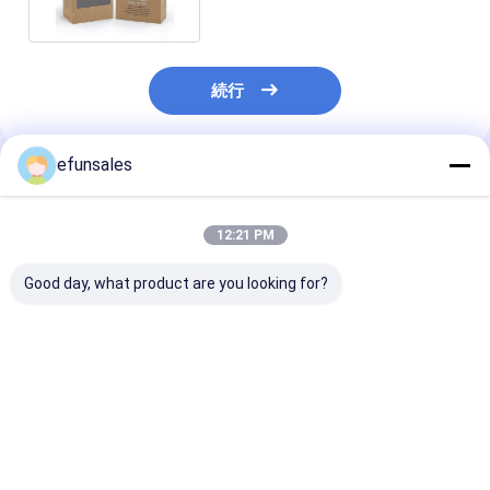
続行
efunsales
推薦されたプロダクト
12:21 PM
Good day, what product are you looking for?
電子機器用印刷紙箱
カスタマイズされたお
カスタマイズさ
USBケーブル,充電器,
もちゃ 化粧品 服 紙パ
ゴ 折りたたむ
データケーブル 梱包 白
ネル 透明 透明なPVC
ティーバッグ 
紙 ギフトボックス
窓付きのカスタマイズ
の茶コーヒー包
ドールパッケージボッ
めのギフトボッ
ベストプライス
ベストプライス
ベストプラ
クス