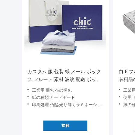
カスタム 服 包装 紙 メール ボック
白 E 
ス フルート 素材 波紋 配送 ボック
衣料品
ス
工業用:梱包 布の梱包
工業用
紙の種類:カードボード
使用:ドリ
印刷処理:凸起,光り輝くラミネーション,マットラミネーション,スタンプリング,UVコーティング,バニシング,デボブス
紙の種
接触