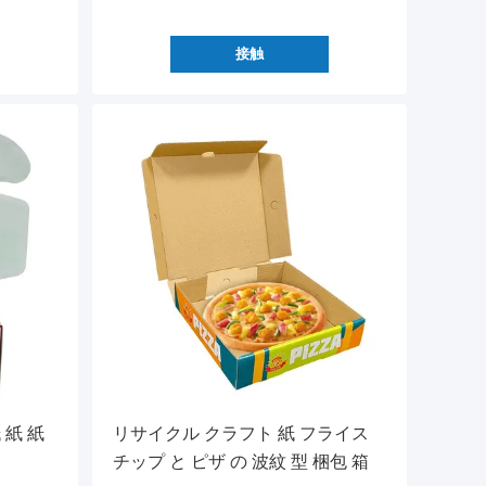
接触
 紙 紙
リサイクル クラフト 紙 フライス
チップ と ピザ の 波紋 型 梱包 箱