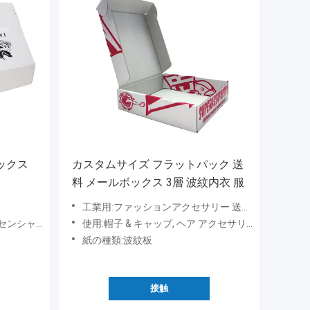
ックス
カスタムサイズ フラットパック 送
料 メールボックス 3層 波紋内衣 服
工業用:ファッションアクセサリー 送料箱
ク,フェイスクリーム,ローション,皮膚ケア血清
使用:帽子 & キャップ, ヘア アクセサリー, スカーフ & ショール, ベルト, ネクタイ, 手袋 & ミトン, その他のファッション アクセサリー
紙の種類:波紋板
接触