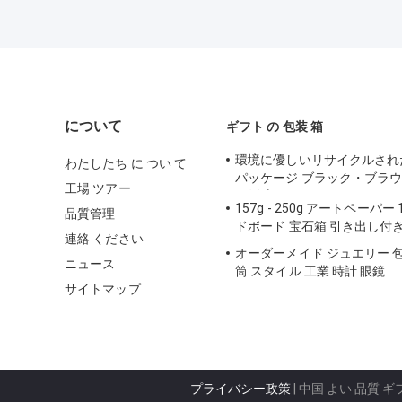
について
ギフト の 包装 箱
環境に優しいリサイクルされ
わたしたち に つい て
パッケージ ブラック・ブラ
工場 ツアー
ト紙 宝石箱
157g - 250g アートペーパー 
品質管理
ドボード 宝石箱 引き出し付
連絡 ください
オーダーメイド ジュエリー 包
ニュース
筒 スタイル 工業 時計 眼鏡
サイトマップ
プライバシー政策
| 中国 よい 品質 ギ