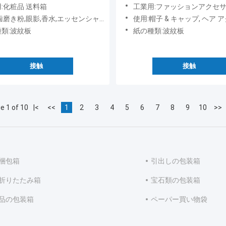
:化粧品 送料箱
工業用:ファッションアクセサリー,靴,服装
ンシャルオイル,シャンプー,マスカラ,スロープ粉,ネイルポーチオイル,ブラッシュ,アイクリーム,リップスティック,フェイスマスク,フェイスクリーム,ローション,皮膚ケア血清
使用:帽子 & キャップ, ヘア アクセサリー, スカーフ & ショール, ベルト, ネクタイ, 手袋 & ミトン, 
類:波紋板
紙の種類:波紋板
接触
接触
e 1 of 10
|<
<<
1
2
3
4
5
6
7
8
9
10
>>
梱包箱
引出しの包装箱
折りたたみ箱
宝石類の包装箱
品の包装箱
ペーパー買い物袋