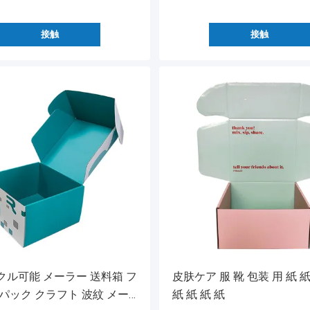
接触
接触
クル可能 メーラー 送料箱 フ
皮肤ケア 服 靴 包装 用 紙 紙
パック クラフト 波紋 メー
紙 紙 紙 紙