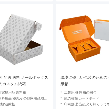
面 配送 送料 メールボックス
環境に優しい包装のための
のカスタム紙箱
紙箱
:家庭用品 送料箱
工業用:梱包 布の梱包
用品,寝具,その他家用品,枕,傘,食器,料理用品
紙の種類:カードボード
類:波紋板
印刷処理:凸起,光り輝くラミネーション,マットラミネーション,スタンプリング,UVコーティン