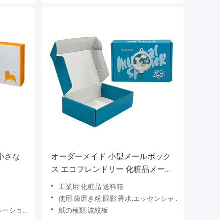
小さな
オーダーメイド 小型メールボック
ス エコフレンドリー 化粧品メール
パッケージボックス
工業用:化粧品 送料箱
使用:歯磨き粉,眼影,香水,エッセンシャルオイル,シャンプー,マスカラ,スロープ粉,ネイルポーチオイル,ブラッシュ,アイクリーム,リップスティック,フェイスマスク,フェイスクリーム,ローション,皮膚ケア血清
グ,バニシング,デボブス
紙の種類:波紋板