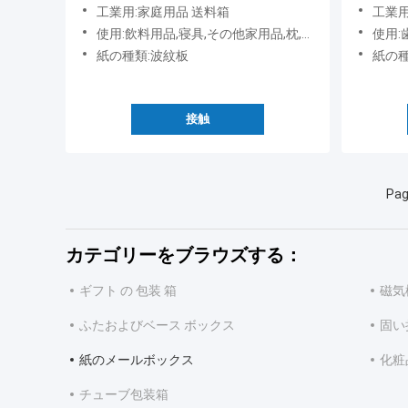
ックス
ラー 箱
工業用:家庭用品 送料箱
工業用
使用:飲料用品,寝具,その他家用品,枕,傘,食器,料理用品
使用:歯磨き粉,眼影,香水,エッセ
紙の種類:波紋板
紙の種
接触
Pag
カテゴリーをブラウズする：
ギフト の 包装 箱
磁気
ふたおよびベース ボックス
固い
紙のメールボックス
化粧
チューブ包装箱