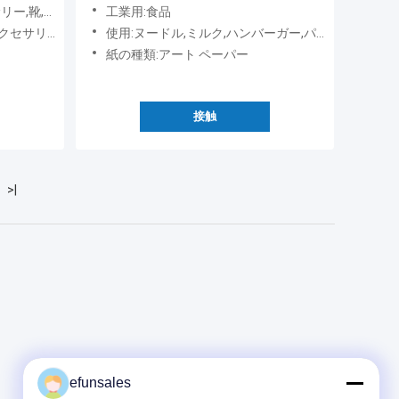
のパッケージ
工業用:食品
その他のファッション アクセサリー
使用:ヌードル,ミルク,ハンバーガー,パン,チューインガム,寿司,ゼリー,サンドイッチ,砂糖,サラダ,オリーブオイル,ケーキ,スナック,チョコレート,ピザ,クッキー,調味料,調味料,缶詰,キャンディー,赤ち
紙の種類:アート ペーパー
接触
>|
efunsales