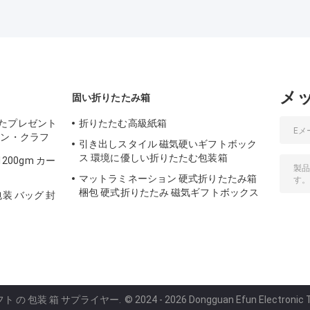
メ
固い折りたたみ箱
たプレゼント
折りたたむ高級紙箱
ウン・クラフ
引き出しスタイル 磁気硬いギフトボック
ス 環境に優しい折りたたむ包装箱
1200gm カー
き
マットラミネーション 硬式折りたたみ箱
梱包 硬式折りたたみ 磁気ギフトボックス
装 バッグ 封
フト の 包装 箱 サプライヤー.
© 2024 - 2026 Dongguan Efun Electronic Te