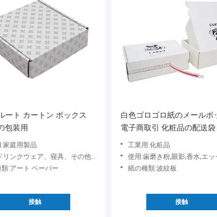
フルート カートン ボックス
白色ゴロゴロ紙のメールボ
の包装用
電子商取引 化粧品の配送袋
:家庭用製品
工業用:化粧品
ンクウェア、寝具、その他の家庭用品、枕、傘、食器、調理器具
使用:歯磨き粉,眼影,香水,エッセンシャルオイル,シャンプー,マスカラ,スロープ粉,ネイルポーチオイル,ブラッシュ,アイクリーム,リップスティック,フェイスマス
類:アート ペーパー
紙の種類:波紋板
接触
接触