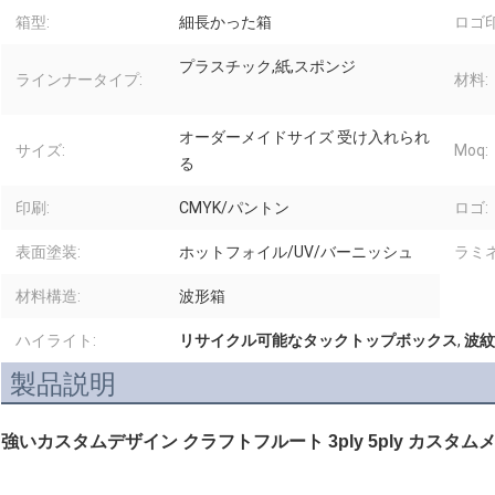
箱型:
細長かった箱
ロゴ印
プラスチック,紙,スポンジ
ラインナータイプ:
材料:
オーダーメイドサイズ 受け入れられ
サイズ:
Moq:
る
印刷:
CMYK/パントン
ロゴ:
表面塗装:
ホットフォイル/UV/バーニッシュ
ラミ
材料構造:
波形箱
ハイライト:
リサイクル可能なタックトップボックス
,
波紋
製品説明
強いカスタムデザイン クラフトフルート 3ply 5ply カスタム