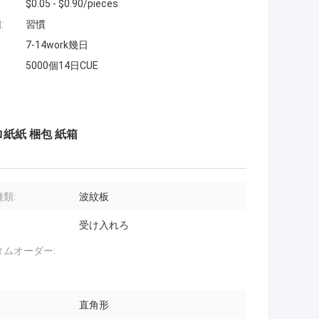
$0.05 - $0.90/pieces
:
習慣
7-14work幾日
5000個14日CUE
紙紙 梱包 紙箱
類:
波紋板
受け入れろ
タムオーダー:
直角形