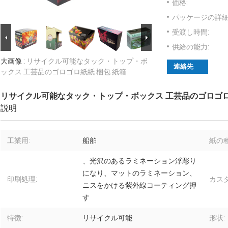
価格:
パッケージの詳細
受渡し時間:
供給の能力:
大画像 :
リサイクル可能なタック・トップ・ボ
連絡先
ックス 工芸品のゴロゴロ紙紙 梱包 紙箱
リサイクル可能なタック・トップ・ボックス 工芸品のゴロゴロ
説明
工業用:
船舶
紙の種
、光沢のあるラミネーション浮彫り
になり、マットのラミネーション、
印刷処理:
カス
ニスをかける紫外線コーティング押
す
特徴:
リサイクル可能
形状: