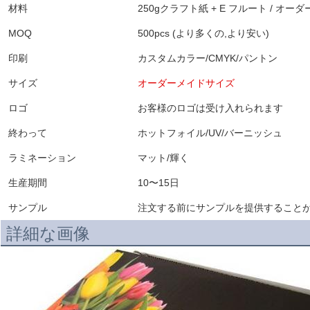
材料
250gクラフト紙 + E フルート / オ
MOQ
500pcs (より多くの,より安い)
印刷
カスタムカラー/CMYK/パントン
サイズ
オーダーメイドサイズ
ロゴ
お客様のロゴは受け入れられます
終わって
ホットフォイル/UV/バーニッシュ
ラミネーション
マット/輝く
生産期間
10〜15日
サンプル
注文する前にサンプルを提供することが
詳細な画像