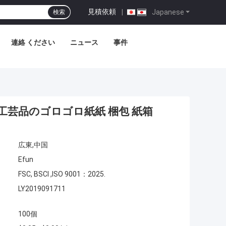
見積依頼
|
Japanese
検索
連絡 ください
ニュース
事件
芸品のゴロゴロ紙紙 梱包 紙箱
広東,中国
Efun
FSC, BSCI ,ISO 9001：2025.
LY2019091711
100個