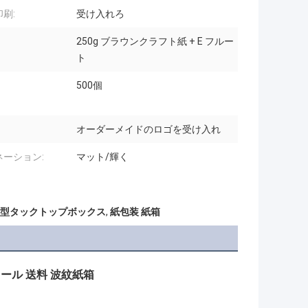
刷:
受け入れろ
250g ブラウンクラフト紙 + E フルー
ト
500個
オーダーメイドのロゴを受け入れ
ネーション:
マット/輝く
型タックトップボックス
,
紙包装 紙箱
メール 送料 波紋紙箱