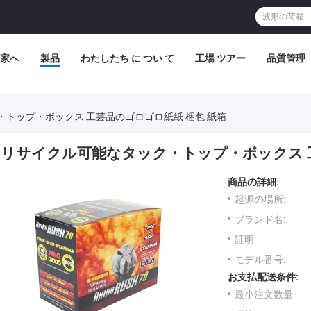
家へ
製品
わたしたち に つい て
工場 ツアー
品質管理
トップ・ボックス 工芸品のゴロゴロ紙紙 梱包 紙箱
リサイクル可能なタック・トップ・ボックス 工
商品の詳細:
起源の場所:
ブランド名:
証明:
モデル番号:
お支払配送条件:
最小注文数量: