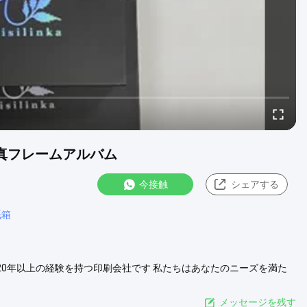
写真フレームアルバム
今接触
シェアする
紙箱
..20年以上の経験を持つ印刷会社です 私たちはあなたのニーズを満た
工場は,どんなに大きいか小さいか,注文は,配達時間内に完了することが
,ドア・トゥ・ドア価格のオプション,ワンストップサービス. 紙包...
メッセージを残す