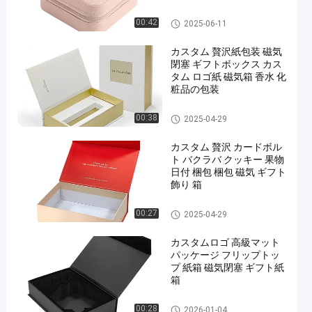
ブレスレット ジュエリー
収納箱
磁気梱包箱
00:42
2025-06-11
カスタム 贅沢紙包装 磁気
閉塞 ギフトボックス カス
タム ロゴ紙 磁気箱 香水 化
粧品の包装
磁気梱包箱
00:38
2025-04-29
カスタム 贅沢 カードボル
ト バクラバ クッキー 果物
日付 梱包 梱包 磁気 ギフト
飾り 箱
磁気梱包箱
00:27
2025-04-29
カスタムロゴ 高級マット
パッケージ フリップトッ
プ 紙箱 磁気閉塞 ギフト紙
箱
磁気梱包箱
00:28
2026-01-04