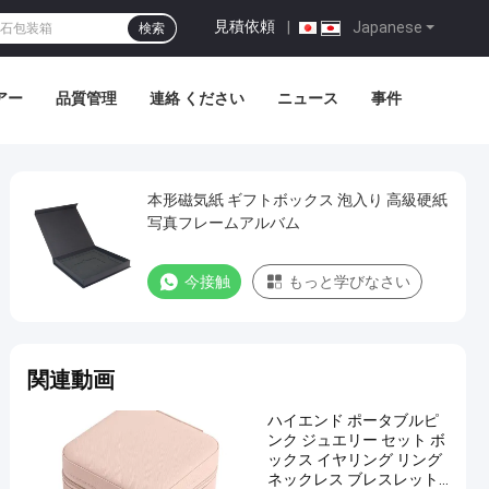
見積依頼
|
Japanese
検索
アー
品質管理
連絡 ください
ニュース
事件
本形磁気紙 ギフトボックス 泡入り 高級硬紙
写真フレームアルバム
今接触
もっと学びなさい
関連動画
ハイエンド ポータブルピ
ンク ジュエリー セット ボ
ックス イヤリング リング
ネックレス ブレスレット