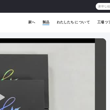
家へ
製品
わたしたち に つい て
工場 ツ