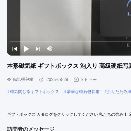
本形磁気紙 ギフトボックス 泡入り 高級硬紙
磁気梱包箱
2025-08-28
3 ビュー
#
磁気閉じるギフトボックス
#
豪華な磁石包装箱
#
折りたたみ
ギフトボックス カタログをクリックしてください 私たちの強み 1.
すために様々な色とサイズで紙箱を生産することができます. 2. T
できます 3.迅速な対応,愉快なコミュニケーション,高品質なサービス
訪問者のメッセージ