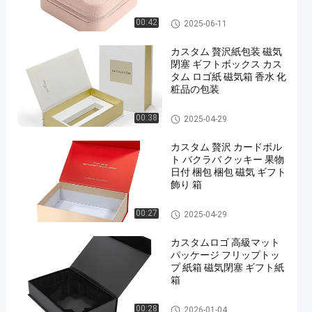
ブレスレット ジュエリー
収納箱
磁気梱包箱
00:42
2025-06-11
カスタム 贅沢紙包装 磁気
閉塞 ギフトボックス カス
タム ロゴ紙 磁気箱 香水 化
粧品の包装
磁気梱包箱
00:38
2025-04-29
カスタム 贅沢 カードボル
ト バクラバ クッキー 果物
日付 梱包 梱包 磁気 ギフト
飾り 箱
磁気梱包箱
00:27
2025-04-29
カスタムロゴ 高級マット
パッケージ フリップトッ
プ 紙箱 磁気閉塞 ギフト紙
箱
磁気梱包箱
00:28
2026-01-04