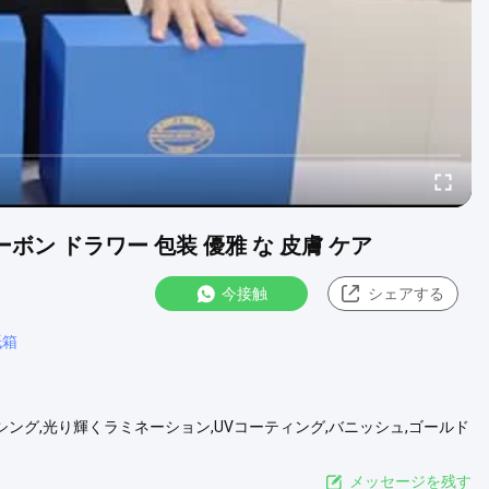
ボン ドラワー 包装 優雅 な 皮膚 ケア
今接触
シェアする
紙箱
シング,光り輝くラミネーション,UVコーティング,バニッシュ,ゴールド
い 便利 形状 直角形,四角形,心臓形,要求に応じて 製品名 パッケージ
包物,プレゼント,宝石,電話ケース,他のすべて....
もっと見る
メッセージを残す