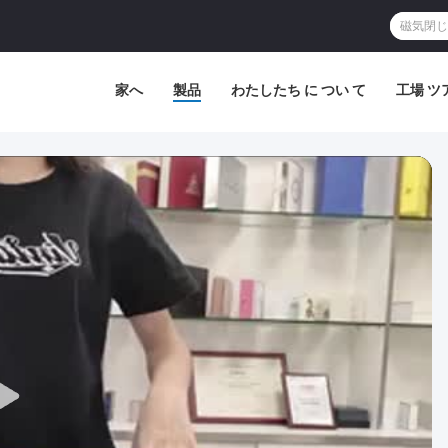
家へ
製品
わたしたち に つい て
工場 ツ