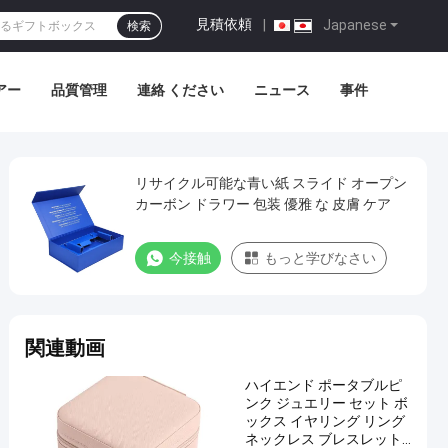
見積依頼
|
Japanese
検索
アー
品質管理
連絡 ください
ニュース
事件
リサイクル可能な青い紙 スライド オープン
カーボン ドラワー 包装 優雅 な 皮膚 ケア
今接触
もっと学びなさい
関連動画
ハイエンド ポータブルピ
ンク ジュエリー セット ボ
ックス イヤリング リング
ネックレス ブレスレット