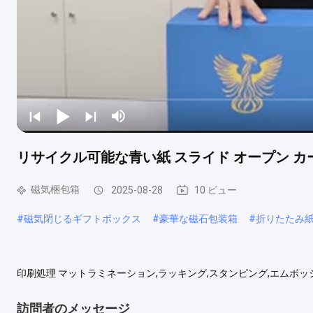
リサイクル可能な青い紙 スライド オープン カー
磁気梱包箱
2025-08-28
10 ビュー
#
磁気閉じるギフトボックス
#
豪華な磁石包装箱
#
折りたたみ
印刷処理 マットラミネーション,ラッキング,スタンピング,エムボッ
フォイル カスタムオーダー 受け入れろ 特徴 手作り 贅沢 高品質 美し
ボックス,ギフトボックス,蓋とベースボックス,引き出しボックス 使用 梱
訪問者のメッセージ