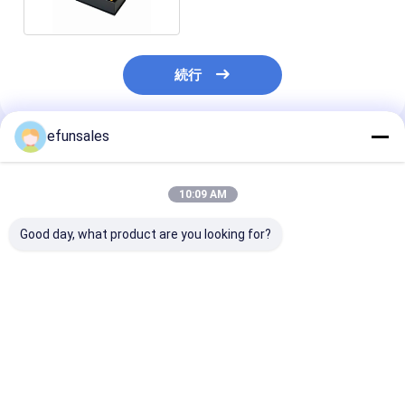
続行
efunsales
推薦されたプロダクト
10:09 AM
Good day, what product are you looking for?
カスタムロゴ ファッシ
カスタムサイズの再利
高級プレミアム
ョンエヴァ 硬紙 スポー
用可能な段ボール製リ
鎖フリップトッ
ツカードのための磁気
ジッドパッケージング
段ボールパッケ
ギフトパッケージボッ
ボックス 高級折りたた
ックス化粧品用
クス
み式マグネットギフト
紙ギフトボック
ベストプライス
ベストプライス
ベストプラ
ボックス