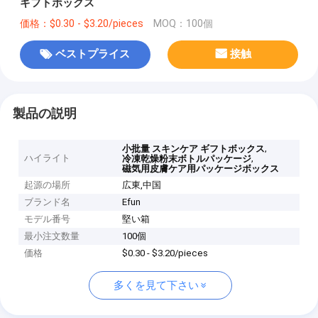
ギフトボックス
価格：$0.30 - $3.20/pieces
MOQ：100個
ベストプライス
接触
製品の説明
,
小批量 スキンケア ギフトボックス
ハイライト
,
冷凍乾燥粉末ボトルパッケージ
磁気用皮膚ケア用パッケージボックス
起源の場所
広東,中国
ブランド名
Efun
モデル番号
堅い箱
最小注文数量
100個
価格
$0.30 - $3.20/pieces
多くを見て下さい