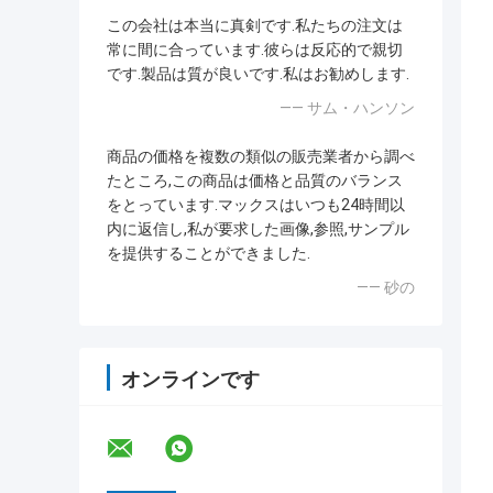
この会社は本当に真剣です.私たちの注文は
常に間に合っています.彼らは反応的で親切
です.製品は質が良いです.私はお勧めします.
—— サム・ハンソン
商品の価格を複数の類似の販売業者から調べ
たところ,この商品は価格と品質のバランス
をとっています.マックスはいつも24時間以
内に返信し,私が要求した画像,参照,サンプル
を提供することができました.
—— 砂の
オンラインです