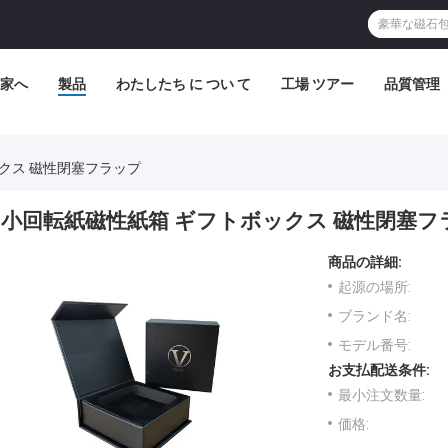
家へ
製品
わたしたち に つい て
工場 ツアー
品質管理
クス 磁性閉塞フラップ
小回転紙磁性紙箱 ギフトボックス 磁性閉塞フ
商品の詳細:
起源の場所:
ブランド名:
モデル番号:
お支払配送条件:
最小注文数量:
価格: