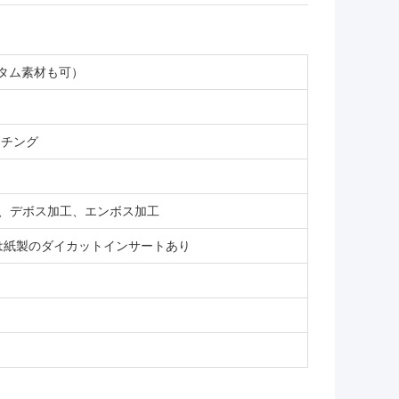
カスタム素材も可）
ッチング
V、デボス加工、エンボス加工
は紙製のダイカットインサートあり