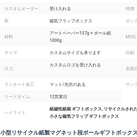
カスタムオーダー:
受け入れる
特徴:
形:
磁気フラップボックス
ボッ
アートペーパー157g + ボール紙
材料:
MOQ:
1000g
サイズ:
カスタムサイズも承ります
印刷:
カスタムロゴを受け入れる
ロゴ:
表面仕
ラミネート加工:
マット/光沢のある
サンプ
リードタイム:
12営業日
紙磁性紙箱 ギフトボックス
,
リサイクルされた
ハイライト:
小さな磁気フラップ ギフトボックス
小型リサイクル紙製マグネット段ボールギフトボック