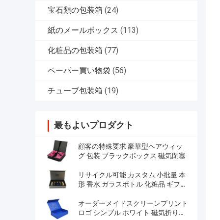
宝石類の包装箱
(24)
紙のメールボックス
(113)
化粧品の包装箱
(77)
ペーパー買い物袋
(56)
チューブ包装箱
(19)
最もよいプロダクト
顧客の特殊要求 豪華型ヘアウィッ
グ 包装 ブラックボックス 磁気閉塞
リサイクル可能 カスタム 小批量 本
形 香水 ガラスボトル 化粧品 ギフト
パッケージ
オーダーメイドスクリーンプリント
ロゴ シンプル ホワイト 磁気折りた