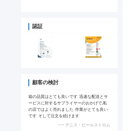
たみ ギフトボックス あなたの要求
のために
認証
顧客の検討
箱の品質はとても良いです. 迅速な配送とサ
ービスに対するサプライヤーのおかげで,私
の店ではよく売れました. 作業がとても良い
です. そして注文を続けます.
—— デニス・ピールストロム