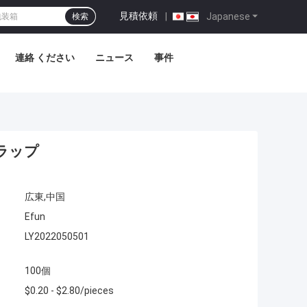
見積依頼
|
Japanese
検索
連絡 ください
ニュース
事件
ラップ
広東,中国
Efun
LY2022050501
100個
$0.20 - $2.80/pieces