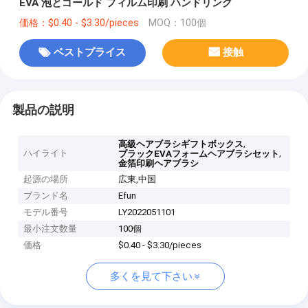
EVA 泡とゴールド フィルム印刷 ハンドリング
価格：$0.40 - $3.30/pieces
MOQ：100個
ベストプライス
接触
製品の説明
,
高級ヘアブラシギフトボックス
ハイライト
,
ブラックEVAフォームヘアブラシセット
金箔印刷ヘアブラシ
起源の場所
広東,中国
ブランド名
Efun
モデル番号
LY2022051101
最小注文数量
100個
価格
$0.40 - $3.30/pieces
多くを見て下さい