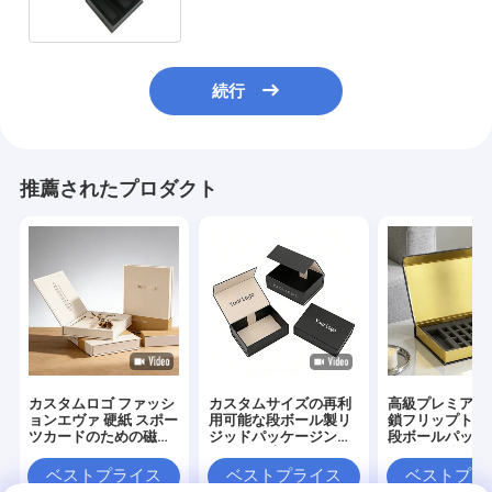
続行
推薦されたプロダクト
カスタムロゴ ファッシ
カスタムサイズの再利
高級プレミアム
ョンエヴァ 硬紙 スポー
用可能な段ボール製リ
鎖フリップトッ
ツカードのための磁気
ジッドパッケージング
段ボールパッケ
ギフトパッケージボッ
ボックス 高級折りたた
ックス化粧品用
クス
み式マグネットギフト
紙ギフトボック
ベストプライス
ベストプライス
ベストプラ
ボックス