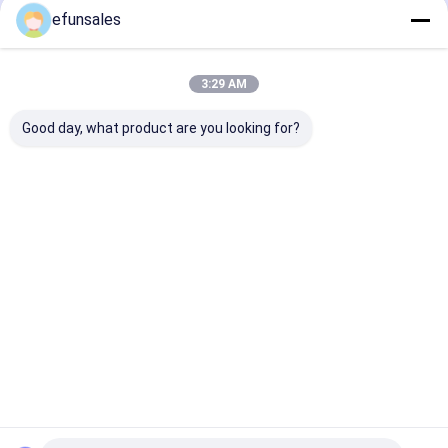
efunsales
Desktop Site
ホーム
企業情報
お問い合わせ
地図
プライバシーポリシー規約
3:29 AM
品質
ギフト の 包装 箱
中国工場.Copyright © 2026 Dongguan Efun
Good day, what product are you looking for?
Electronic Technology Co., Ltd. All Rights Reserved.
家へ
製品
わたしたち に つい て