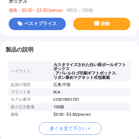
ボックス
価格：$0.30 - $3.30/pieces
MOQ：100個
ベストプライス
接触
製品の説明
カスタマイズされた白い段ボールギフト
ボックス
ハイライト
,
,
アパレルロゴ印刷ギフトボックス
リボン留めマグネット式包装箱
起源の場所
広東,中国
ブランド名
N/A
モデル番号
LY2019051701
最小注文数量
100個
価格
$0.30 - $3.30/pieces
多くを見て下さい