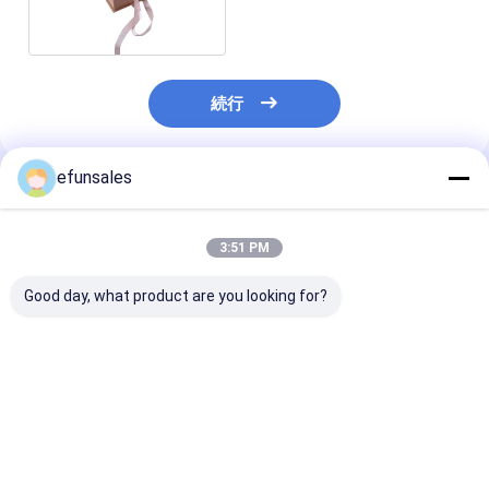
続行
efunsales
推薦されたプロダクト
3:51 PM
Good day, what product are you looking for?
カスタムロゴ ファッシ
カスタムサイズの再利
高級プレミアム
ョンエヴァ 硬紙 スポー
用可能な段ボール製リ
鎖フリップトッ
ツカードのための磁気
ジッドパッケージング
段ボールパッケ
ギフトパッケージボッ
ボックス 高級折りたた
ックス化粧品用
クス
み式マグネットギフト
紙ギフトボック
ベストプライス
ベストプライス
ベストプラ