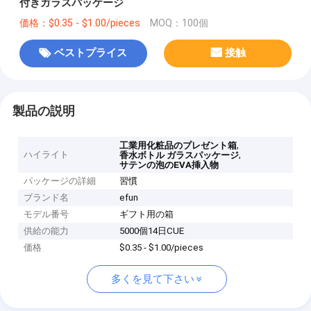
付きガラスパッケージ
価格：$0.35 - $1.00/pieces
MOQ：100個
ベストプライス
接触
製品の説明
,
工業用化粧品のプレゼント箱
ハイライト
,
香水ボトル ガラスパッケージ
サテンの泡のEVA挿入物
パッケージの詳細
習慣
ブランド名
efun
モデル番号
ギフト用の箱
供給の能力
5000個14日CUE
価格
$0.35 - $1.00/pieces
多くを見て下さい