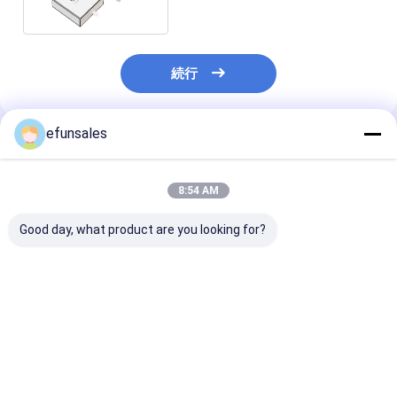
続行
efunsales
推薦されたプロダクト
8:54 AM
Good day, what product are you looking for?
豪華 オーダーメイド ロ
工場価格カスタムエコ
CMYK 小スラ
ゴ 小引き出し ボックス
フレンドリー長方形ス
出しボックス
紙箱 宝石 梱包 ボック
ライド引き出し包装
ス スライディング ドロ
箱、ウィッグスカーフ
ー 紙 ボックス ネック
財布用
ベストプライス
ベストプライス
ベストプラ
レス ギフト