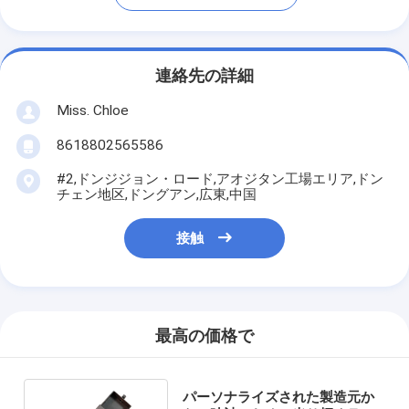
連絡先の詳細
Miss. Chloe
8618802565586
#2,ドンジジョン・ロード,アオジタン工場エリア,ドン
チェン地区,ドングアン,広東,中国
接触
最高の価格で
パーソナライズされた製造元か