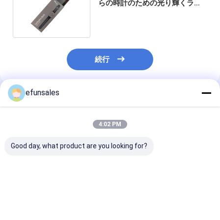
らの時計のための光り輝くラミ
ネーション紙時計の箱
続行
efunsales
推薦されたプロダクト
4:02 PM
Good day, what product are you looking for?
豪華 オーダーメイド ロ
工場価格カスタムエコ
CMYK 小スラ
ゴ 小引き出し ボックス
フレンドリー長方形ス
出しボックス
紙箱 宝石 梱包 ボック
ライド引き出し包装