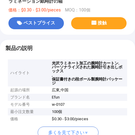
ラミネーション紙時計の箱
価格：$0.30 - $3.00/pieces
MOQ：100個
ベストプライス
接触
製品の説明
,
光沢ラミネート加工の腕時計カートン
パーソナライズされた腕時計引き出しボ
ックス
ハイライト
,
保証書付きの段ボール製腕時計パッケー
ジ
起源の場所
広東,中国
ブランド名
Efun
モデル番号
w-0107
最小注文数量
100個
価格
$0.30 - $3.00/pieces
多くを見て下さい