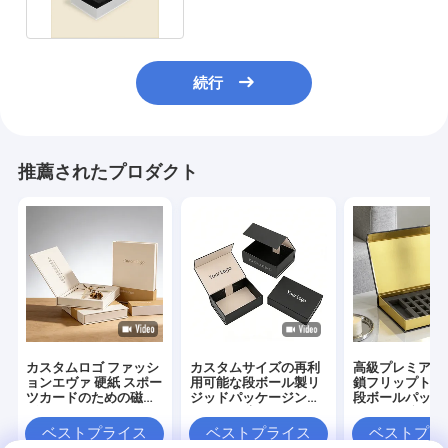
続行
推薦されたプロダクト
カスタムロゴ ファッシ
カスタムサイズの再利
高級プレミアム
ョンエヴァ 硬紙 スポー
用可能な段ボール製リ
鎖フリップトッ
ツカードのための磁気
ジッドパッケージング
段ボールパッケ
ギフトパッケージボッ
ボックス 高級折りたた
ックス化粧品用
クス
み式マグネットギフト
紙ギフトボック
ベストプライス
ベストプライス
ベストプラ
ボックス