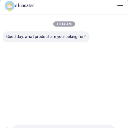
efunsales
Desktop Site
ホーム
企業情報
お問い合わせ
地図
プライバシーポリシー規約
10:14 AM
品質
ギフト の 包装 箱
中国工場.Copyright © 2026 Dongguan Efun
Good day, what product are you looking for?
Electronic Technology Co., Ltd. All Rights Reserved.
家へ
製品
わたしたち に つい て