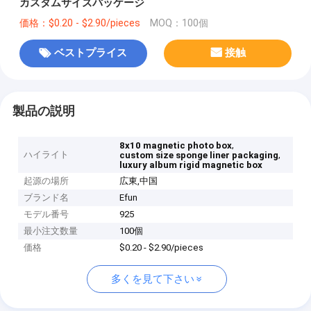
カスタムサイズパッケージ
価格：$0.20 - $2.90/pieces
MOQ：100個
ベストプライス
接触
製品の説明
,
8x10 magnetic photo box
ハイライト
,
custom size sponge liner packaging
luxury album rigid magnetic box
起源の場所
広東,中国
ブランド名
Efun
モデル番号
925
最小注文数量
100個
価格
$0.20 - $2.90/pieces
多くを見て下さい