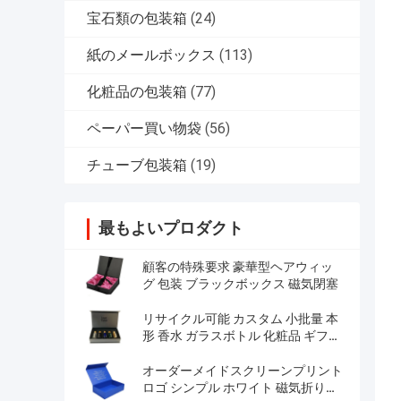
宝石類の包装箱
(24)
紙のメールボックス
(113)
化粧品の包装箱
(77)
ペーパー買い物袋
(56)
チューブ包装箱
(19)
最もよいプロダクト
顧客の特殊要求 豪華型ヘアウィッ
グ 包装 ブラックボックス 磁気閉塞
リサイクル可能 カスタム 小批量 本
形 香水 ガラスボトル 化粧品 ギフト
パッケージ
オーダーメイドスクリーンプリント
ロゴ シンプル ホワイト 磁気折りた