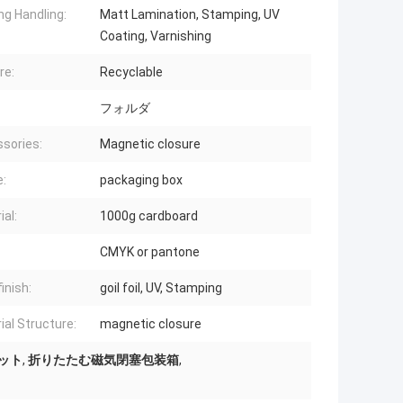
ng Handling:
Matt Lamination, Stamping, UV
Coating, Varnishing
re:
Recyclable
フォルダ
sories:
Magnetic closure
:
packaging box
ial:
1000g cardboard
CMYK or pantone
inish:
goil foil, UV, Stamping
ial Structure:
magnetic closure
セット
,
折りたたむ磁気閉塞包装箱
,