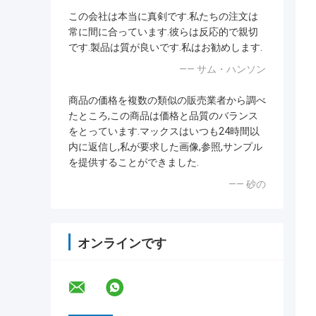
この会社は本当に真剣です.私たちの注文は
常に間に合っています.彼らは反応的で親切
です.製品は質が良いです.私はお勧めします.
—— サム・ハンソン
商品の価格を複数の類似の販売業者から調べ
たところ,この商品は価格と品質のバランス
をとっています.マックスはいつも24時間以
内に返信し,私が要求した画像,参照,サンプル
を提供することができました.
—— 砂の
オンラインです