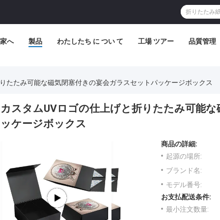
家へ
製品
わたしたち に つい て
工場 ツアー
品質管理
折りたたみ可能な磁気閉塞付きの宴会ガラスセットパッケージボックス
カスタムUVロゴの仕上げと折りたたみ可能な
ッケージボックス
商品の詳細:
起源の場所:
ブランド名:
モデル番号:
お支払配送条件:
最小注文数量: