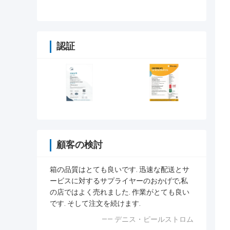
たみ ギフトボックス あなたの要求
のために
認証
顧客の検討
箱の品質はとても良いです. 迅速な配送とサ
ービスに対するサプライヤーのおかげで,私
の店ではよく売れました. 作業がとても良い
です. そして注文を続けます.
—— デニス・ピールストロム