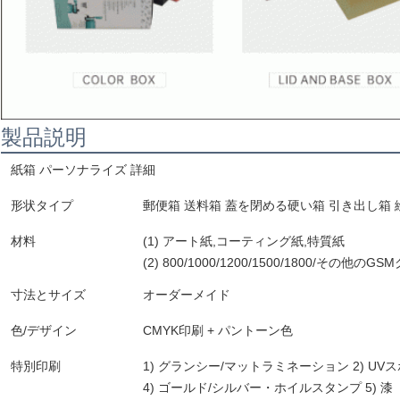
製品説明
紙箱 パーソナライズ 詳細
形状タイプ
郵便箱 送料箱 蓋を閉める硬い箱 引き出し箱
材料
(1) アート紙,コーティング紙,特質紙
(2) 800/1000/1200/1500/1800/その他の
寸法とサイズ
オーダーメイド
色/デザイン
CMYK印刷 + パントーン色
特別印刷
1) グランシー/マットラミネーション 2) UVス
4) ゴールド/シルバー・ホイルスタンプ 5) 漆