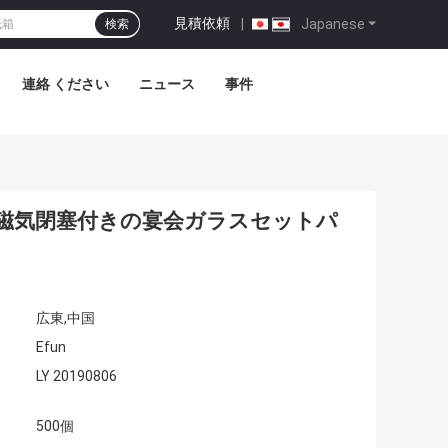
見積依頼
|
Japanese
検索
連絡 ください
ニュース
事件
磁気閉塞付きの宴会ガラスセットパ
広東,中国
Efun
LY 20190806
500個