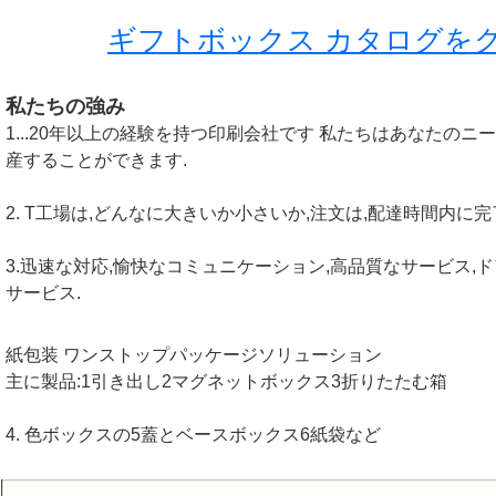
ギフトボックス カタログを
私たちの強み
1...
20年以上の経験を持つ印刷会社です 私たちはあなたのニ
産することができます.
2. T
工場は,どんなに大きいか小さいか,注文は,配達時間内に
3.
迅速な対応,愉快なコミュニケーション,高品質なサービス,
サービス.
紙包装 ワンストップパッケージソリューション
主に製品:1引き出し2マグネットボックス3折りたたむ箱
4. 色ボックスの5蓋とベースボックス6紙袋など