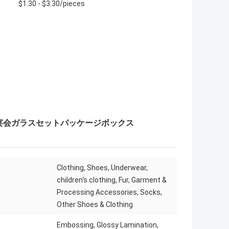
$1.30 - $3.30/pieces
宴会ガラスセットパッケージボックス
Clothing, Shoes, Underwear,
children‘s clothing, Fur, Garment &
Processing Accessories, Socks,
Other Shoes & Clothing
Embossing, Glossy Lamination,