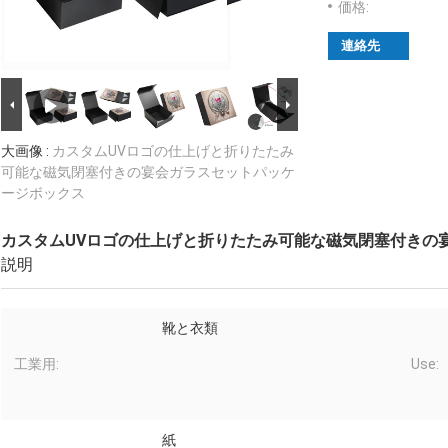
価格:
連絡先
大画像 :
カスタムUVロゴの仕上げと折りたたみ
可能な磁気閉塞付きの宴会ガラスセットパッケ
ージボックス
カスタムUVロゴの仕上げと折りたたみ可能な磁気閉塞付きの
説明
靴と衣類
工業用:
Use:
紙