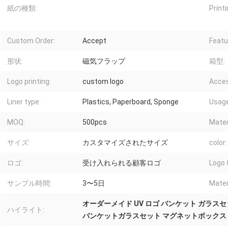
紙の種類:
Printi
Custom Order:
Accept
Featu
形状:
磁気フラップ
箱型:
Logo printing:
custom logo
Acces
Liner type:
Plastics, Paperboard, Sponge
Usage
MOQ:
500pcs
Mater
サイズ:
カスタマイズされたサイズ
color:
ロゴ:
受け入れられる顧客ロゴ
Logo f
サンプル時間:
3〜5日
Mater
オーダーメイド UV ロゴ バンケット ガラス
ハイライト:
バンケットガラスセット マグネットボックス