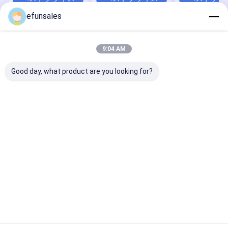
レス ギフト
efunsales
Desktop Site
ホーム
企業情報
お問い合わせ
地図
プライバシーポリシー規約
9:04 AM
品質
ギフト の 包装 箱
中国工場.Copyright © 2026 Dongguan Efun
Good day, what product are you looking for?
Electronic Technology Co., Ltd. All Rights Reserved.
家へ
製品
わたしたち に つい て