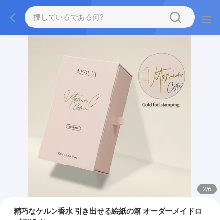
2
/
6
精巧なケルン香水 引き出せる絵紙の箱 オーダーメイドロ