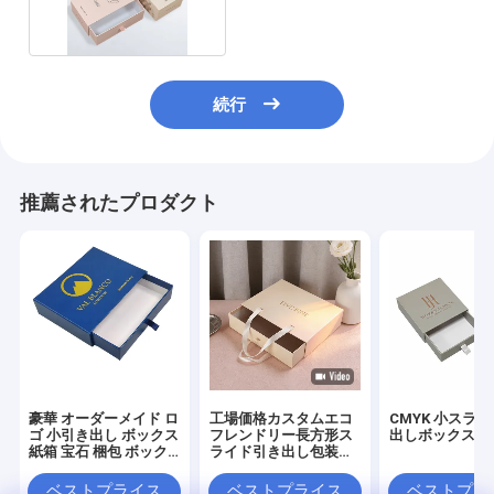
続行
推薦されたプロダクト
豪華 オーダーメイド ロ
工場価格カスタムエコ
CMYK 小スラ
ゴ 小引き出し ボックス
フレンドリー長方形ス
出しボックス
紙箱 宝石 梱包 ボック
ライド引き出し包装
ス スライディング ドロ
箱、ウィッグスカーフ
ー 紙 ボックス ネック
財布用
ベストプライス
ベストプライス
ベストプラ