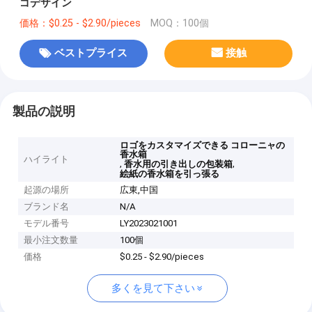
ゴデザイン
価格：$0.25 - $2.90/pieces
MOQ：100個
ベストプライス
接触
製品の説明
ロゴをカスタマイズできる コローニャの
香水箱
ハイライト
,
,
香水用の引き出しの包装箱
絵紙の香水箱を引っ張る
起源の場所
広東,中国
ブランド名
N/A
モデル番号
LY2023021001
最小注文数量
100個
価格
$0.25 - $2.90/pieces
多くを見て下さい