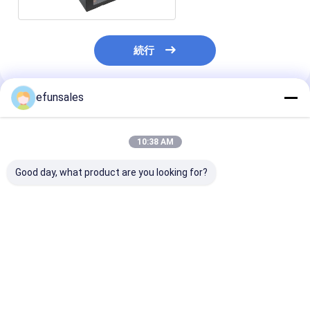
続行
efunsales
推薦されたプロダクト
10:38 AM
Good day, what product are you looking for?
電子機器用印刷紙箱
カスタマイズされたお
カスタマイズさ
USBケーブル,充電器,
もちゃ 化粧品 服 紙パ
ゴ 折りたたむ
データケーブル 梱包 白
ネル 透明 透明なPVC
ティーバッグ 
紙 ギフトボックス
窓付きのカスタマイズ
の茶コーヒー包
ドールパッケージボッ
めのギフトボッ
ベストプライス
ベストプライス
ベストプラ
クス