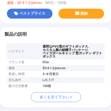
価格：$0.4-1.2/pieces
MOQ：100個
ベストプライス
接触
製品の説明
,
透明なPVC窓のギフトボックス
,
カスタム製の紙帽子パッケージ
ハイライト
ベイズボールキャップ 窓ガッテン ギフト
ボックス
ブランド名
Efun
価格
$0.4-1.2/pieces
受渡し時間
5~8 営業日
支払条件
L/C,T/T
最小注文数量
100個
多くを見て下さい